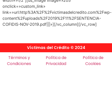
width=»1/2″][us_image image=»205″
onclick=»custom_link»
link=»url:http%3A%2F%2Fvictimasdelcredito.com%2Fwp-
content%2Fuploads%2F2019%2F11%2FSENTENCIA-
COFIDIS-NOV-2019.pdf|||»][/vc_column][/vc_row]
Víctimas del Crédito © 2024
Términos y
Política de
Política de
Condiciones
Privacidad
Cookies